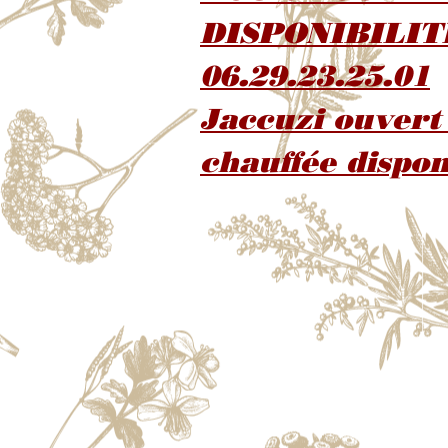
DISPONIBILIT
06.29.23.25.01
Jaccuzi ouvert 
chauffée dispon