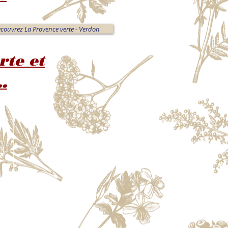
couvrez La Provence verte - Verdon
rte et
.