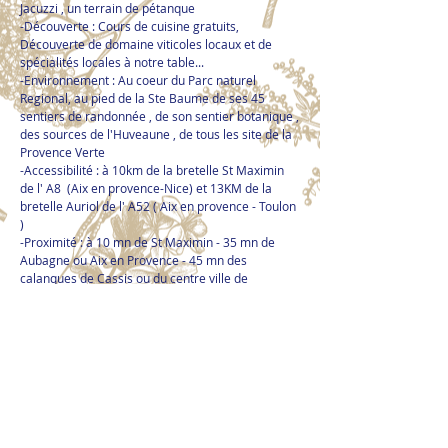
Jacuzzi , un terrain de pétanque
-Découverte : Cours de cuisine gratuits,
Découverte de domaine viticoles locaux et de
spécialités locales à notre table...
-Environnement : Au coeur du Parc naturel
Regional, au pied de la Ste Baume de ses 45
sentiers de randonnée , de son sentier botanique ,
des sources de l'Huveaune , de tous les site de la
Provence Verte
-Accessibilité : à 10km de la bretelle St Maximin
de l' A8 (Aix en provence-Nice) et 13KM de la
bretelle Auriol de l' A52 ( Aix en provence - Toulon
)
-Proximité : à 10 mn de St Maximin - 35 mn de
Aubagne ou Aix en Provence - 45 mn des
calanques de Cassis ou du centre ville de
Marseille...
-Sécurité : Parking fermé et sécurisé ( couvert
pour les motos)