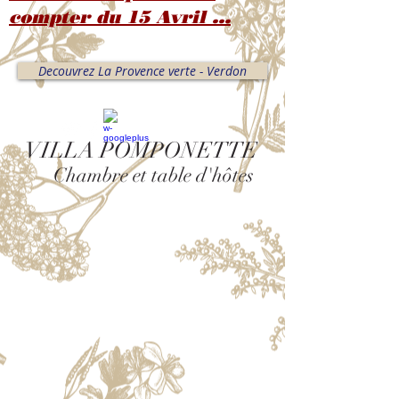
compter du 15 Avril ...
Decouvrez La Provence verte - Verdon
VILLA POMPONETTE
Chambre et table d'hôtes