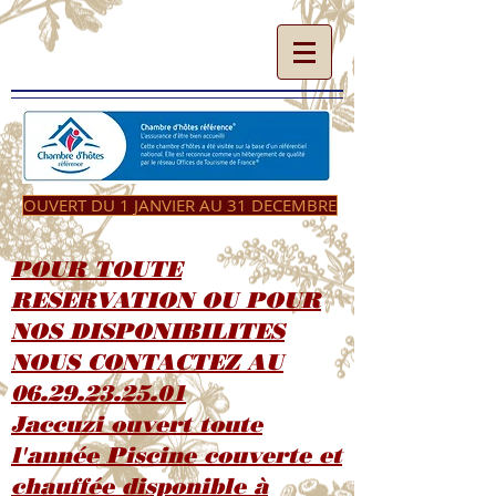
OUVERT DU 1 JANVIER AU 31 DECEMBRE
POUR TOUTE
RESERVATION OU POUR
NOS DISPONIBILITES
NOUS CONTACTEZ AU
06.29.23.25.01
Jaccuzi ouvert toute
l'année Piscine couverte et
chauffée disponible à