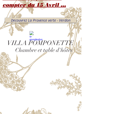
compter du 15 Avril ...
Decouvrez La Provence verte - Verdon
VILLA POMPONETTE
Chambre et table d'hôtes