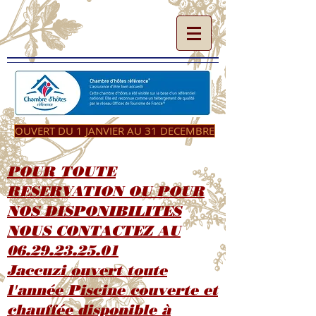
OUVERT DU 1 JANVIER AU 31 DECEMBRE
POUR TOUTE
RESERVATION OU POUR
NOS DISPONIBILITES
NOUS CONTACTEZ AU
06.29.23.25.01
Jaccuzi ouvert toute
l'année Piscine couverte et
chauffée disponible à